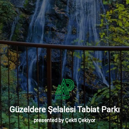
Reddit
Line
Viber
VK
Qzone
WeCha
Kır Lokantası
Powered By 360TR
Güzeldere Şelalesi Tabiat Parkı
presented by Çekti Çekiyor